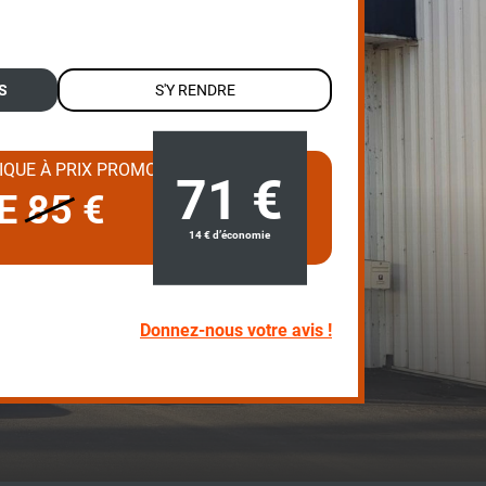
S
S'Y RENDRE
QUE À PRIX PROMO
71
€
DE
85
€
14
€
d’économie
Donnez-nous votre avis !